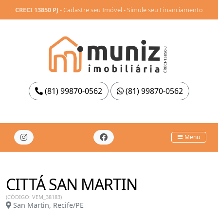
CRECI 13850 PJ
-
Cadastre seu Imóvel
-
Simule seu Financiamento
(81) 99870-0562
(81) 99870-0562
Menu
CITTÁ SAN MARTIN
(CÓDIGO: VEM_38183)
San Martin, Recife/PE