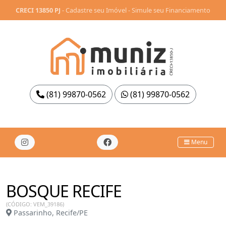
CRECI 13850 PJ
-
Cadastre seu Imóvel
-
Simule seu Financiamento
(81) 99870-0562
(81) 99870-0562
Menu
BOSQUE RECIFE
(CÓDIGO: VEM_39186)
Passarinho, Recife/PE